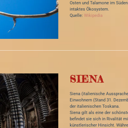
Osten und Talamone im Süden.
intaktes Ökosystem.
Quelle:
Wikipedia
SIENA
Siena (italienische Aussprache 
Einwohnern (Stand 31. Dezemb
der italienischen Toskana.
Siena gilt als eine der schöns
befindet sie sich in Rivalität mi
künstlerischer Hinsicht. Währ