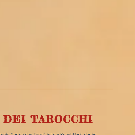
 DEI TAROCCHI
sch: Garten des Tarot) ist ein Kunst-Park, der bei