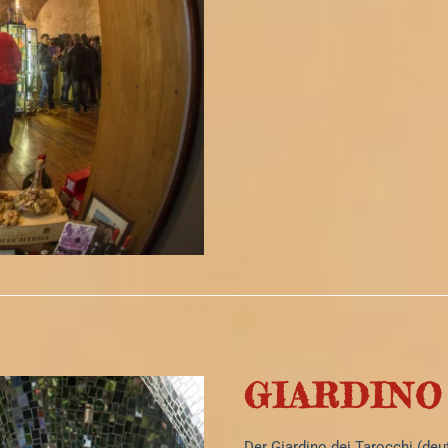
GIARDINO
Der Giardino dei Tarocchi (deut