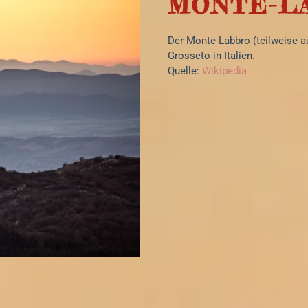
MONTE-L
Der Monte Labbro (teilweise au
Grosseto in Italien.
Quelle:
Wikipedia