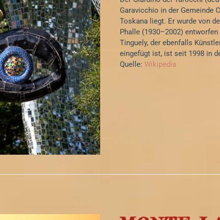
Garavicchio in der Gemeinde C
Toskana liegt. Er wurde von de
Phalle (1930–2002) entworfen
Tinguely, der ebenfalls Künstl
eingefügt ist, ist seit 1998 i
Quelle:
Wikipedia