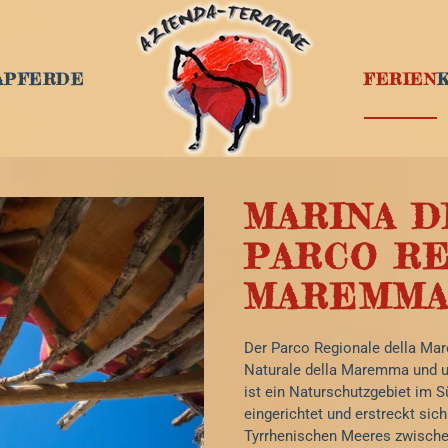
A
PFERDE
FERIEN
MARINA D
PARCO R
MAREMM
Der Parco Regionale della Mar
Naturale della Maremma und u
ist ein Naturschutzgebiet im 
eingerichtet und erstreckt sic
Tyrrhenischen Meeres zwische